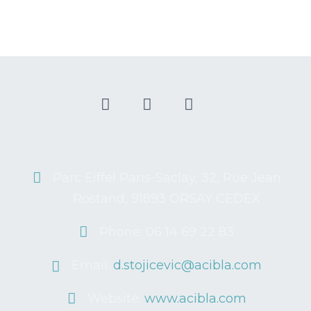
Parc Eiffel Paris-Saclay, 32, Rue Jean
Rostand, 91893 ORSAY CEDEX
Phone: 06 14 69 22 83
Email:
d.stojicevic@acibla.com
Website:
www.acibla.com