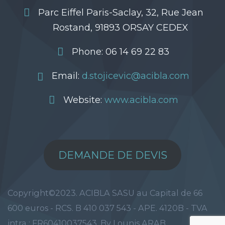
Parc Eiffel Paris-Saclay, 32, Rue Jean
Rostand, 91893 ORSAY CEDEX
Phone: 06 14 69 22 83
Email:
d.stojicevic@acibla.com
Website:
www.acibla.com
DEMANDE DE DEVIS
Copyright©2023. ACIBLA SASU au Capital de 66
600 euros - RCS. B 410 037 543 - APE. 4120B - TVA
intra : FR60410037543. By Lounis ARAB