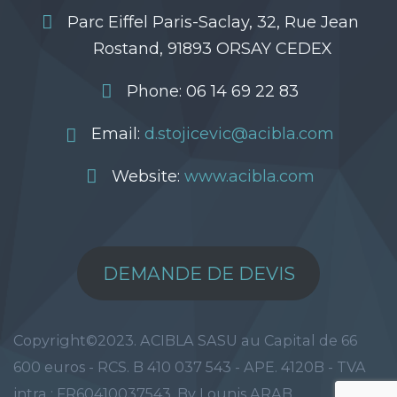
Parc Eiffel Paris-Saclay, 32, Rue Jean
Rostand, 91893 ORSAY CEDEX
Phone: 06 14 69 22 83
Email:
d.stojicevic@acibla.com
Website:
www.acibla.com
DEMANDE DE DEVIS
Copyright©2023. ACIBLA SASU au Capital de 66
600 euros - RCS. B 410 037 543 - APE. 4120B - TVA
intra : FR60410037543. By Lounis ARAB