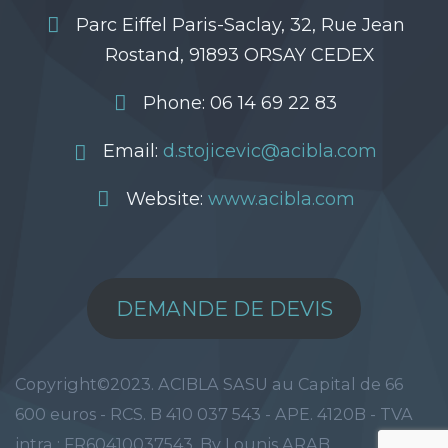
Parc Eiffel Paris-Saclay, 32, Rue Jean
Rostand, 91893 ORSAY CEDEX
Phone: 06 14 69 22 83
Email:
d.stojicevic@acibla.com
Website:
www.acibla.com
DEMANDE DE DEVIS
Copyright©2023. ACIBLA SASU au Capital de 66
600 euros - RCS. B 410 037 543 - APE. 4120B - TVA
intra : FR60410037543. By Lounis ARAB