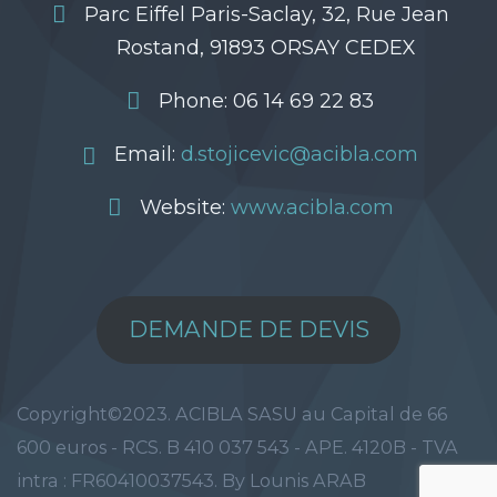
Parc Eiffel Paris-Saclay, 32, Rue Jean
Rostand, 91893 ORSAY CEDEX
Phone: 06 14 69 22 83
Email:
d.stojicevic@acibla.com
Website:
www.acibla.com
DEMANDE DE DEVIS
Copyright©2023. ACIBLA SASU au Capital de 66
600 euros - RCS. B 410 037 543 - APE. 4120B - TVA
intra : FR60410037543. By Lounis ARAB